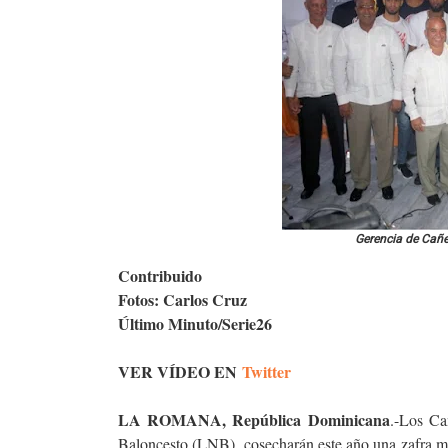
Gerencia de Cañe
Contribuido
Fotos: Carlos Cruz
Último Minuto/Serie26
VER VÍDEO EN
Twitter
LA ROMANA, República Dominicana
.-Los Ca
Baloncesto (LNB), cosecharán este año una zafra me