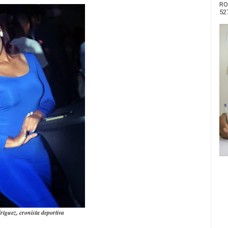
RO
52
íguez, cronista deportiva