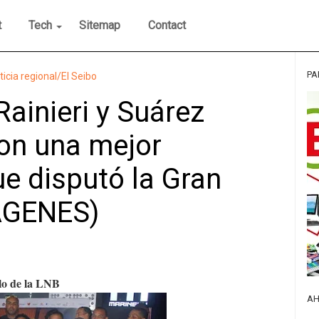
t
Tech
Sitemap
Contact
PA
ticia regional/El Seibo
Rainieri y Suárez
on una mejor
e disputó la Gran
MÁGENES)
lo de la LNB
AH