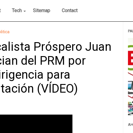
t
Tech
Sitemap
Contact
PA
litica
alista Próspero Juan
cian del PRM por
dirigencia para
utación (VÍDEO)
AH