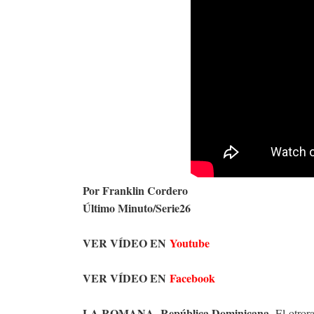
Por Franklin Cordero
Último Minuto/Serie26
VER VÍDEO EN
Youtube
VER VÍDEO EN
Facebook
LA ROMANA, República Dominicana
.-El otror