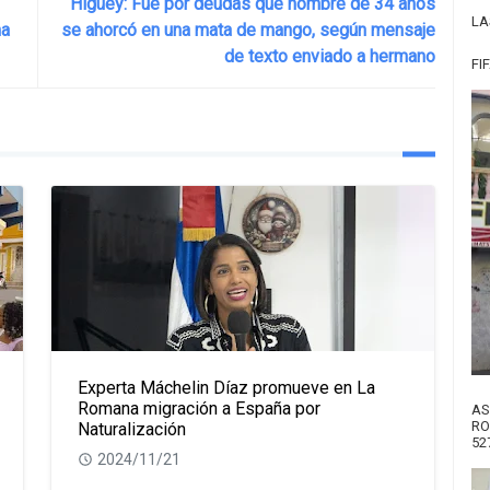
Higüey: Fue por deudas que hombre de 34 años
LA
ma
se ahorcó en una mata de mango, según mensaje
de texto enviado a hermano
FI
Experta Máchelin Díaz promueve en La
Romana migración a España por
AS
RO
Naturalización
52
2024/11/21