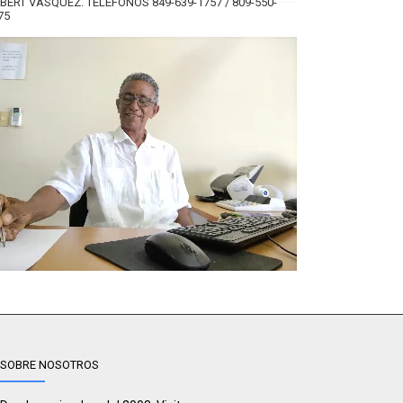
BERT VÁSQUEZ. TELÉFONOS 849-639-1757 / 809-550-
75
SOBRE NOSOTROS