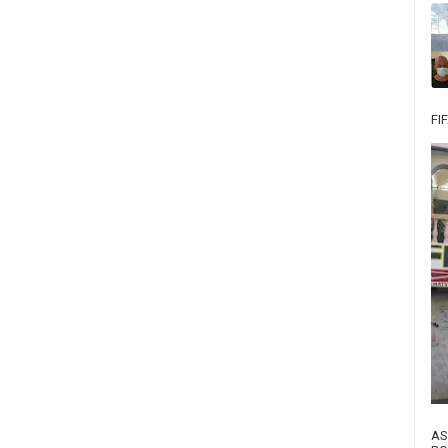
FI
AS