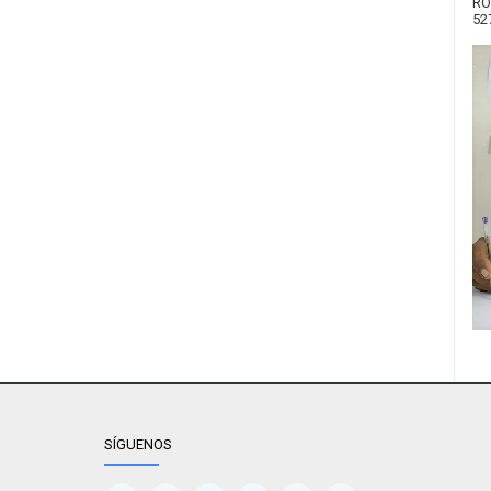
RO
52
SÍGUENOS