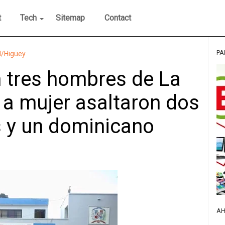
t
Tech
Sitemap
Contact
PA
al/Higüey
 tres hombres de La
a mujer asaltaron dos
s y un dominicano
AH