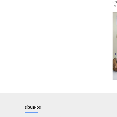
RO
52
SÍGUENOS