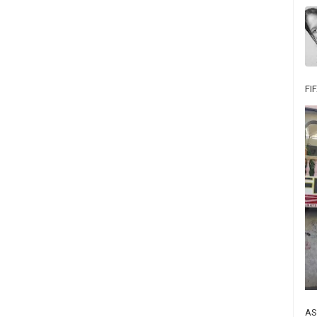
FI
AS