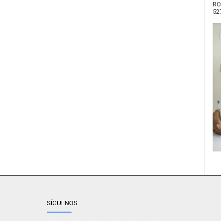
RO
52
SÍGUENOS