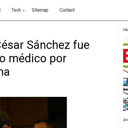
t
Tech
Sitemap
Contact
PA
César Sánchez fue
ro médico por
na
AH