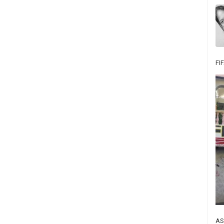
FI
AS