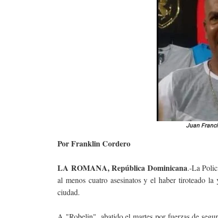
Juan Franci
Por Franklin Cordero
LA ROMANA, República Dominicana
.-La Poli
al menos cuatro asesinatos y el haber tiroteado l
ciudad.
A "Robelin", abatido el martes por fuerzas de seg