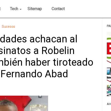
t
Tech
Sitemap
Contact
PA
Sucesos
idades achacan al
inatos a Robelin
mbién haber tiroteado
o Fernando Abad
AH