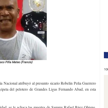
sco Piña Mateo (Francis)
10
cía Nacional atribuyó al presunto sicario Robelin Peña Guerrero
a yipeta del pelotero de Grandes Ligas Fernando Abad, en esta
uridad, se le achaca las muertes de Sammy Rafael Báez Obispo,