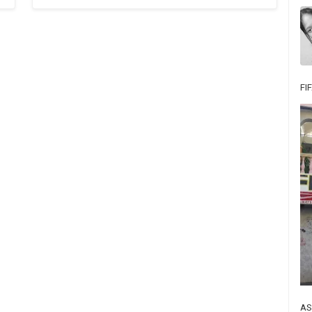
FI
AS