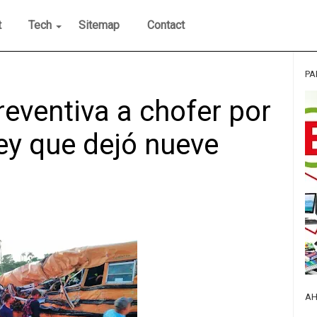
t
Tech
Sitemap
Contact
PA
eventiva a chofer por
ey que dejó nueve
AH