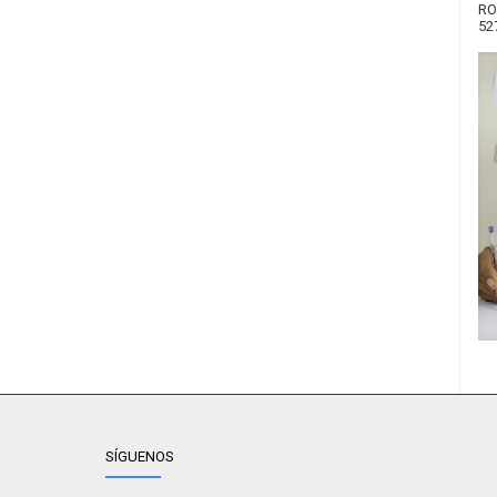
RO
52
SÍGUENOS