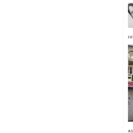
FI
AS