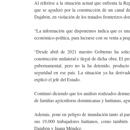
Al referirse a la situación actual que enfrenta la Re
que se agudizó por la construcción de un canal de t
Dajabón, en violación de los tratados fronterizos do
“La información que disponemos indica que es una 
económico-política, para lucrarse con su venta a pe
“Desde abril de 2021 nuestro Gobierno ha solicit
construcción unilateral e ilegal de dicha obra. El p
gubernamental, pero no la ha detenido, producto 
seguridad en ese país. La situación ya ha deriva
explicó el jefe del Estado.
Continuó diciendo que los análisis realizados demues
de familias agricultoras dominicanas y haitianas, ag
Además, pone en peligro de inundación tanto al pa
sus 19,000 trabajadores haitianos, como también 
Dajabón y Juana Méndez.