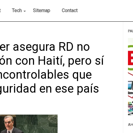
t
Tech
Sitemap
Contact
PA
er asegura RD no
n con Haití, pero sí
ncontrolables que
guridad en ese país
AH