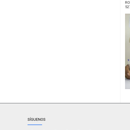
RO
52
SÍGUENOS