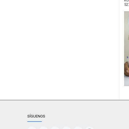
RO
52
SÍGUENOS