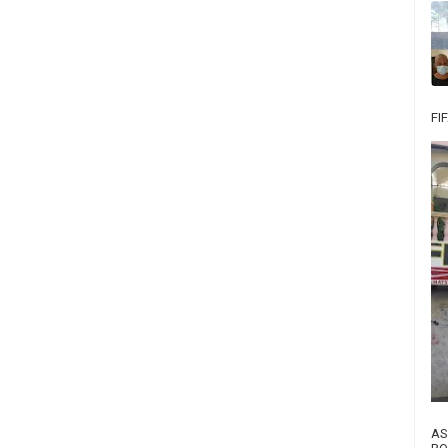
FI
AS