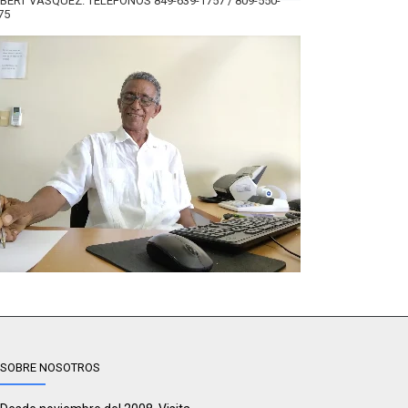
BERT VÁSQUEZ. TELÉFONOS 849-639-1757 / 809-550-
75
SOBRE NOSOTROS