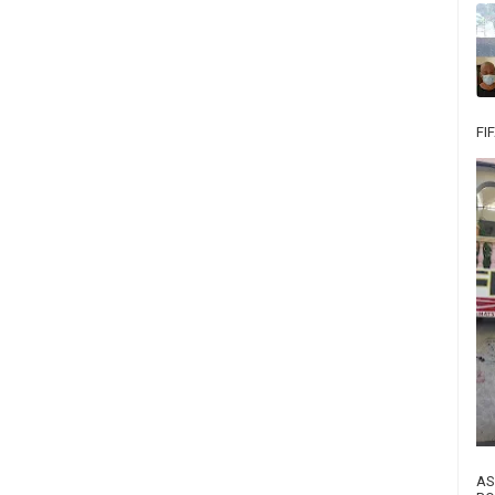
FI
AS