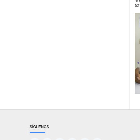
RO
52
SÍGUENOS