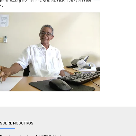
BERT VÁSQUEZ. TELÉFONOS 849-639-1757 / 809-550-
75
SOBRE NOSOTROS