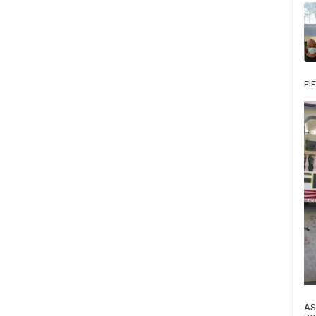
FI
AS