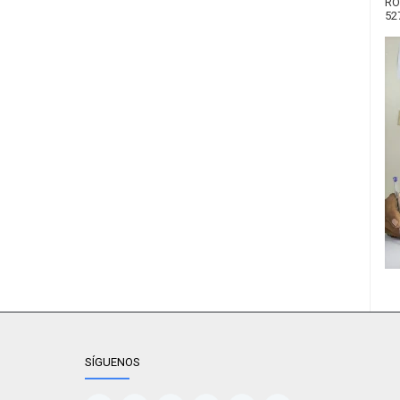
RO
52
SÍGUENOS