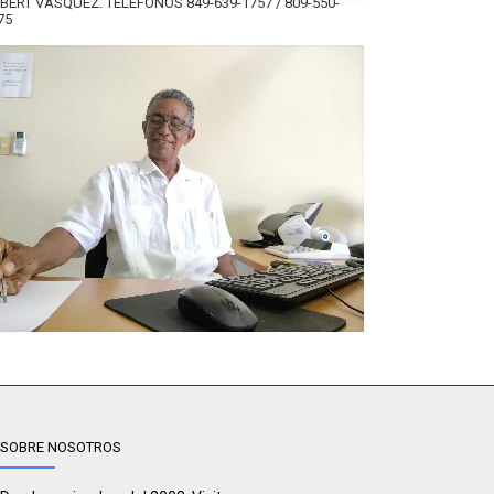
BERT VÁSQUEZ. TELÉFONOS 849-639-1757 / 809-550-
75
SOBRE NOSOTROS