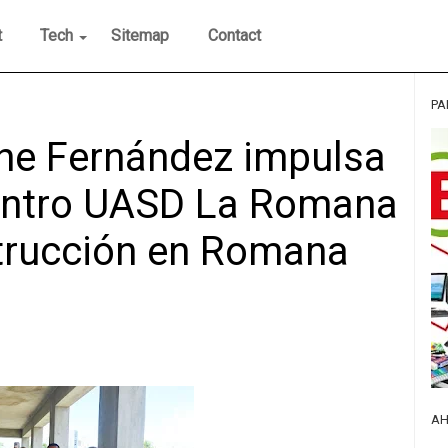
t
Tech
Sitemap
Contact
PA
ne Fernández impulsa
Centro UASD La Romana
trucción en Romana
AH