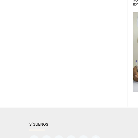
RO
52
SÍGUENOS