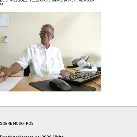
BERT VÁSQUEZ. TELÉFONOS 849-639-1757 / 809-550-
75
SOBRE NOSOTROS