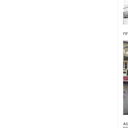
FI
AS