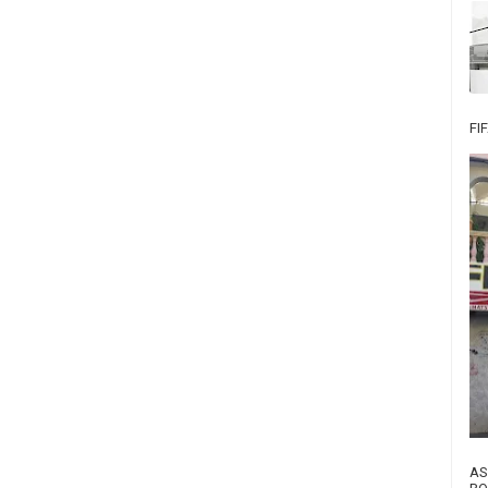
FI
AS