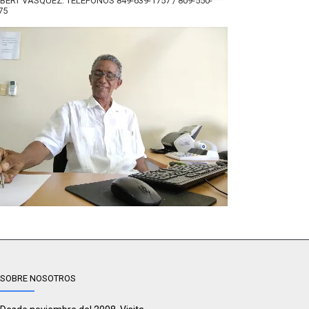
BERT VÁSQUEZ. TELÉFONOS 849-639-1757 / 809-550-
75
SOBRE NOSOTROS