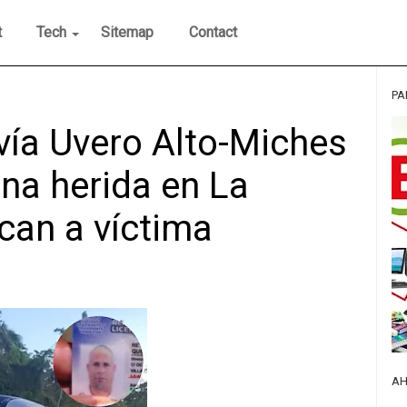
t
Tech
Sitemap
Contact
PA
vía Uvero Alto-Miches
na herida en La
ican a víctima
AH