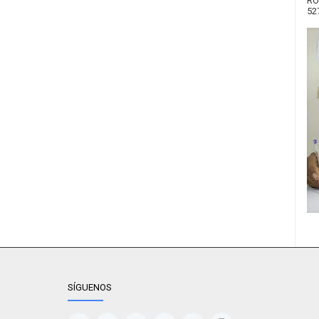
RO
52
SÍGUENOS