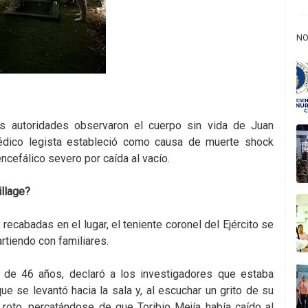
NO
 las autoridades observaron el cuerpo sin vida de Juan
médico legista estableció como causa de muerte shock
cefálico severo por caída al vacío.
illage?
ecabadas en el lugar, el teniente coronel del Ejército se
rtiendo con familiares.
 de 46 años, declaró a los investigadores que estaba
ue se levantó hacia la sala y, al escuchar un grito de su
n roto, percatándose de que Toribio Mejía había caído al