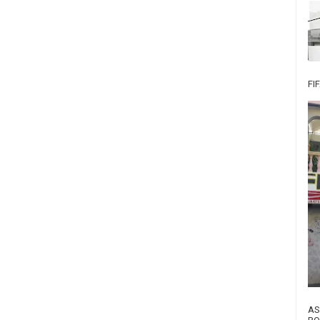
FI
AS