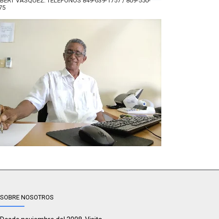
BERT VÁSQUEZ. TELÉFONOS 849-639-1757 / 809-550-
75
SOBRE NOSOTROS