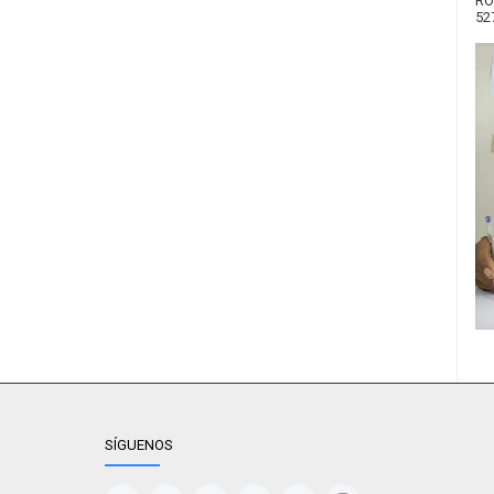
RO
52
SÍGUENOS