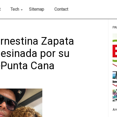
t
Tech
Sitemap
Contact
PA
 Ernestina Zapata
sesinada por su
-Punta Cana
AH