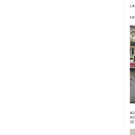
LA
FI
AS
RO
52