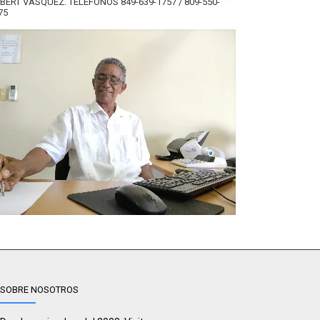
BERT VÁSQUEZ. TELÉFONOS 849-639-1757 / 809-550-
75
SOBRE NOSOTROS