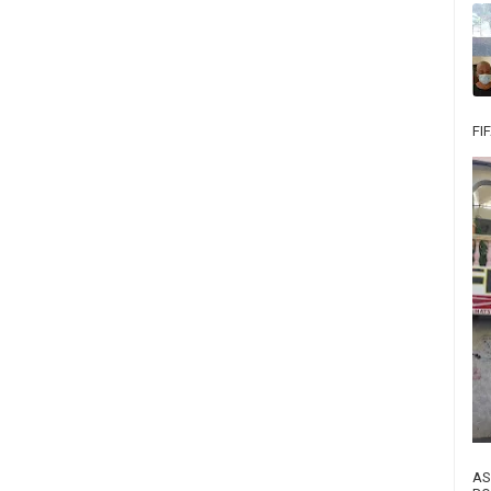
FI
AS