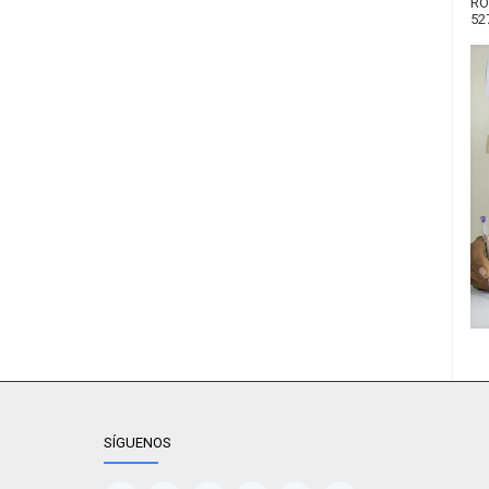
RO
52
SÍGUENOS