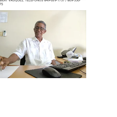
BERT VÁSQUEZ. TELÉFONOS 849-639-1757 / 809-550-
75