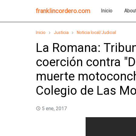
franklincordero.com
Inicio
Abou
Inicio
Justicia
Noticia local/Judicial
La Romana: Tribun
coerción contra "D
muerte motoconch
Colegio de Las M
5 ene, 2017