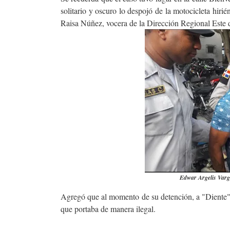
solitario y oscuro lo despojó de la motocicleta hir
Raisa Núñez, vocera de la Dirección Regional Este d
Edwar Argelis Varg
Agregó que al momento de su detención, a "Diente" 
que portaba de manera ilegal.