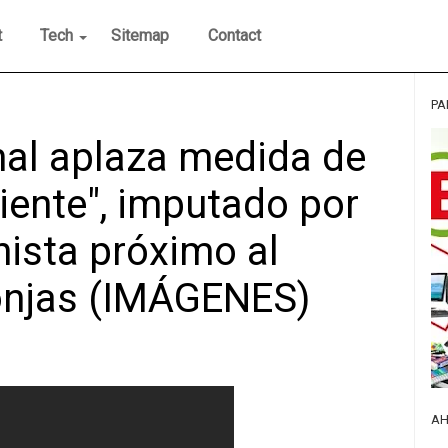
t
Tech
Sitemap
Contact
PA
al aplaza medida de
iente", imputado por
ista próximo al
onjas (IMÁGENES)
AH