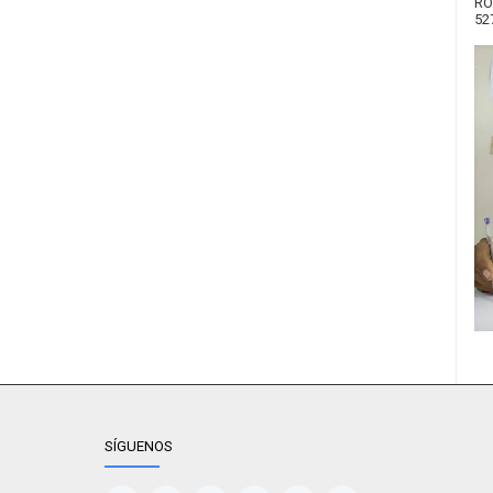
RO
52
SÍGUENOS