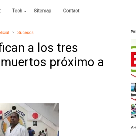
t
Tech
Sitemap
Contact
PA
licial
Sucesos
ican a los tres
 muertos próximo a
AH