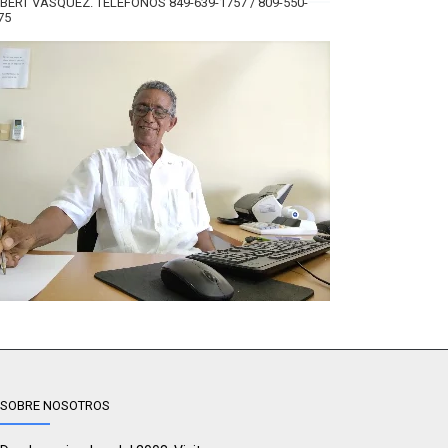
BERT VÁSQUEZ. TELÉFONOS 849-639-1757 / 809-550-
75
SOBRE NOSOTROS