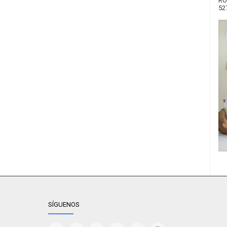
RO
52
SÍGUENOS