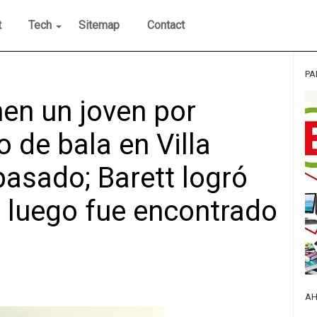
t
Tech
Sitemap
Contact
PA
en un joven por
 de bala en Villa
pasado; Barett logró
e luego fue encontrado
AH