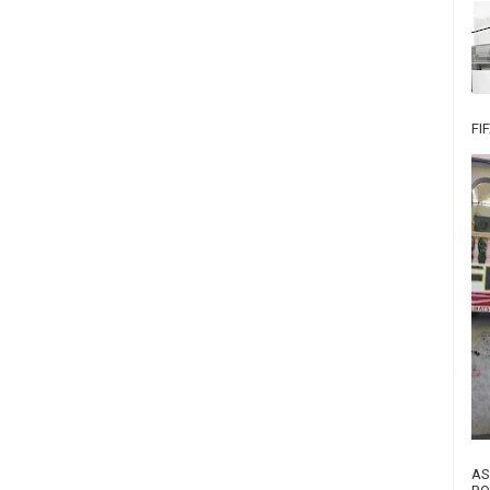
FI
AS