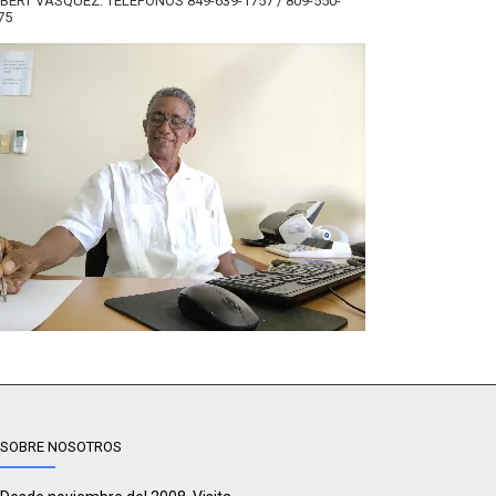
BERT VÁSQUEZ. TELÉFONOS 849-639-1757 / 809-550-
75
SOBRE NOSOTROS