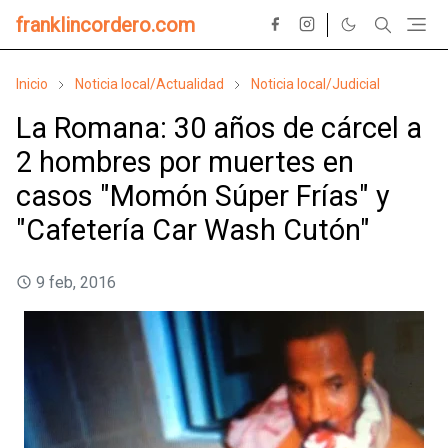
franklincordero.com
Inicio
Noticia local/Actualidad
Noticia local/Judicial
La Romana: 30 años de cárcel a
2 hombres por muertes en
casos "Momón Súper Frías" y
"Cafetería Car Wash Cutón"
9 feb, 2016